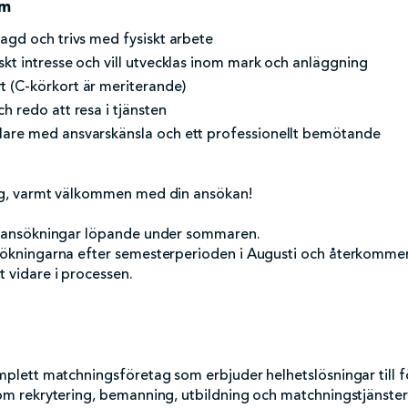
om
 lagd och trivs med fysiskt arbete
iskt intresse och vill utvecklas inom mark och anläggning
t (C-körkort är meriterande)
ch redo att resa i tjänsten
lare med ansvarskänsla och ett professionellt bemötande
ig, varmt välkommen med din ansökan!
t ansökningar löpande under sommaren.
ökningarna efter semesterperioden i Augusti och återkommer 
 vidare i processen.
mplett matchningsföretag som erbjuder helhetslösningar till 
om rekrytering, bemanning, utbildning och matchningstjänster