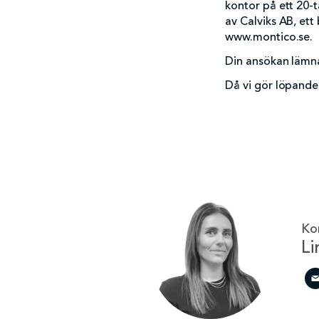
kontor på ett 20-t
av Calviks AB, et
www.montico.se
.
Din ansökan lämna
Då vi gör löpande 
Ko
Li