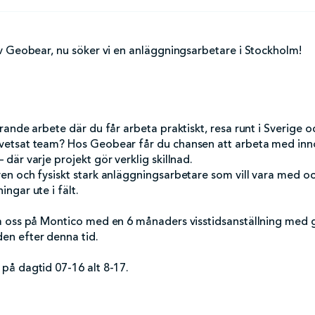
 av Geobear, nu söker vi en anläggningsarbetare i Stockholm!
ierande arbete där du får arbeta praktiskt, resa runt i Sverige o
svetsat team? Hos Geobear får du chansen att arbeta med inn
 där varje projekt gör verklig skillnad.
ven och fysiskt stark anläggningsarbetare som vill vara med o
ingar ute i fält.
via oss på Montico med en 6 månaders visstidsanställning med g
en efter denna tid.
 på dagtid 07-16 alt 8-17.