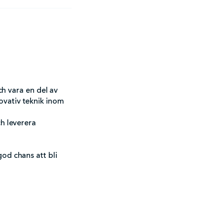
ch vara en del av
ovativ teknik inom
ch leverera
od chans att bli