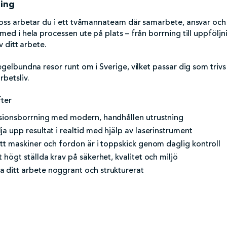
ning
oss arbetar du i ett tvåmannateam där samarbete, ansvar och 
ed i hela processen ute på plats – från borrning till uppföljn
v ditt arbete.
gelbundna resor runt om i Sverige, vilket passar dig som trivs
betsliv.
ter
isionsborrning med modern, handhållen utrustning
ja upp resultat i realtid med hjälp av laserinstrument
att maskiner och fordon är i toppskick genom daglig kontroll
 högt ställda krav på säkerhet, kvalitet och miljö
 ditt arbete noggrant och strukturerat