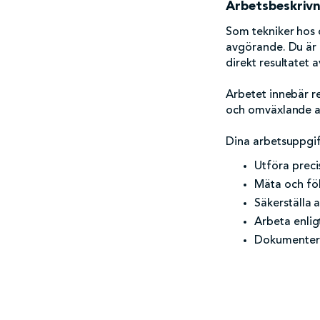
Arbetsbeskriv
Som tekniker hos 
avgörande. Du är m
direkt resultatet a
Arbetet innebär re
och omväxlande ar
Dina arbetsuppgif
Utföra prec
Mäta och föl
Säkerställa 
Arbeta enligt
Dokumentera