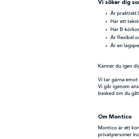
Vi söker dig s
Är praktiskt
Har ett tekn
Har B-körkor
Är flexibel o
Är en lagspe
Känner du igen d
Vi tar gärna emo
Vi går igenom ans
besked om du gått
Om Montico
Montico är ett ko
privatpersoner in